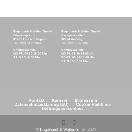
Engelhardt & Walter GmbH
Engelhardt & Walter GmbH
Friedensplatz 5
Georgenstraße 8
91207 Lauf a.d. Pegnitz
92224 Amberg
+49 (0)9123 986341
+49 (0)9621 49580
Öffnungszeiten:
Öffnungszeiten:
MO-FR: 09:30-18:00 Uhr
MO-MI: 09:30-18.00 Uhr
SA: 9:00-16.00 Uhr
DO-FR: 09:30-19:00 Uhr
SA: 9:00-17.00 Uhr
Kontakt
Karriere
Impressum
Datenschutzerklärung (EU)
Cookie-Richtlinie
Haftungsausschluss
© Engelhardt & Walter GmbH 2024